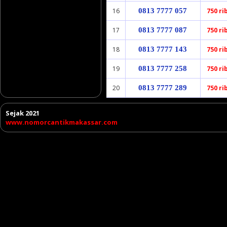
16
0813 7777 057
750 ri
17
0813 7777 087
750 ri
18
0813 7777 143
750 ri
19
0813 7777 258
750 ri
20
0813 7777 289
750 ri
Sejak 2021
www.nomorcantikmakassar.com