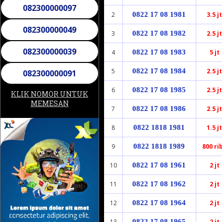
082300000097
2
0822 17 08 1981
3.5 j
082300000049
3
0822 17 08 1982
2.5 j
082300000039
4
0822 17 08 1983
5 jt
5
0822 17 08 1984
2.5 j
082300000091
6
0822 17 08 1985
2.5 j
KLIK NOMOR UNTUK
082300000087
MEMESAN
7
0822 17 08 1986
2.5 j
082300000054
8
0822 1818 1981
1.5 j
082300000048
9
0822 1818 1989
800 ri
082300000085
10
0822 17 08 1961
2 jt
082300000052
11
0822 17 08 1962
2 jt
082300000064
12
0822 17 08 1964
2 jt
13
0822 17 08 1965
2 jt