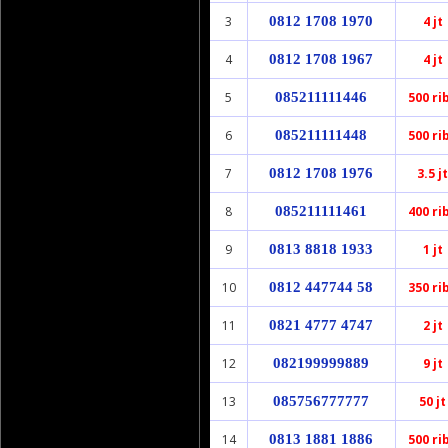
085199199199
3
0812 1708 1970
4 jt
085288999998
4
0812 1708 1967
4 jt
0852 8888 9998
5
085211111446
500 ri
08217777789
6
085211111448
500 ri
082300000040
7
0812 1708 1976
3.5 j
8
085211111461
400 ri
082199999889
9
0813 8818 1933
1 jt
082300000031
10
0812 447744 58
350 ri
082300000028
11
0821 4777 4747
2 jt
082300000082
12
082199999889
9 jt
082300000061
13
085756777777
50 jt
082300000097
14
0813 1881 1886
500 ri