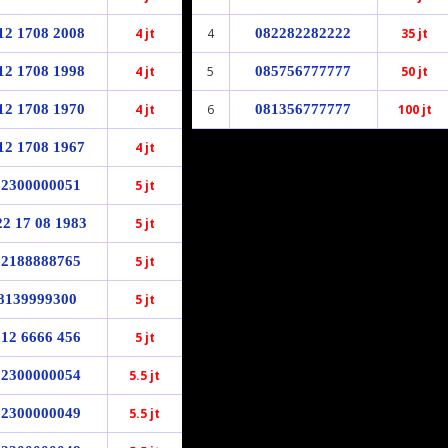
12 1708 2008
4 jt
4
082282282222
35 jt
12 1708 1998
4 jt
5
085756777777
50 jt
12 1708 1970
4 jt
6
081356777777
100 jt
12 1708 1967
4 jt
82300000051
5 jt
22 17 08 1983
5 jt
82188888765
5 jt
8139999300
5 jt
812 6666 456
5 jt
82300000054
5.5 jt
82300000049
5.5 jt