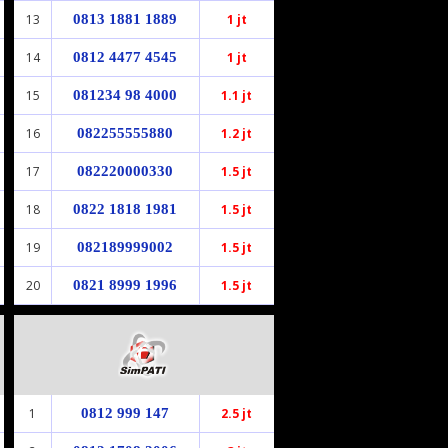
13
0813 1881 1889
1 jt
14
0812 4477 4545
1 jt
15
081234 98 4000
1.1 jt
16
082255555880
1.2 jt
17
082220000330
1.5 jt
18
0822 1818 1981
1.5 jt
19
082189999002
1.5 jt
20
0821 8999 1996
1.5 jt
1
0812 999 147
2.5 jt