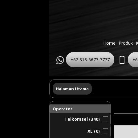
082300000097
082300000049
082300000039
Home
Produk
K
082300000091
+62 813-5677-7777
+6
082300000087
082300000054
Halaman Utama
082300000048
082300000085
Operator
Telkomsel (340)
082300000052
XL (0)
082300000064