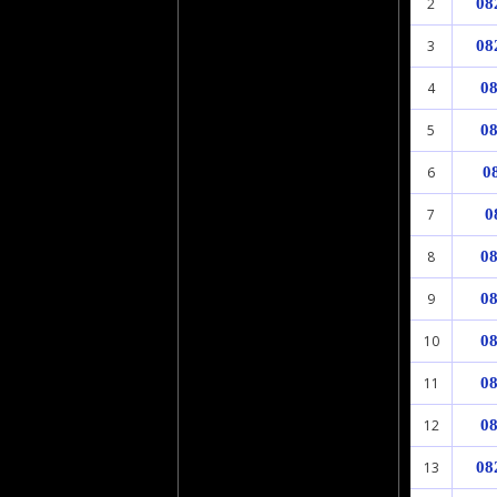
085199199199
2
08
085288999998
3
08
4
0
0852 8888 9998
5
0
08217777789
6
0
082300000040
7
0
082199999889
8
0
082300000031
9
0
082300000028
10
0
11
0
082300000082
12
0
082300000061
13
08
082300000097