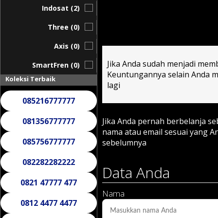
Indosat (2)
Three (0)
Axis (0)
Jika Anda sudah menjadi memb
SmartFren (0)
Keuntungannya selain Anda mu
Koleksi Terbaik
lagi
085216777777
081356777777
Jika Anda pernah berbelanja s
nama atau email sesuai yang 
085756777777
sebelumnya
082282282222
Data Anda
0821 47777 477
Nama
0812 4477 4477