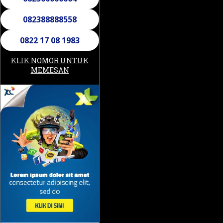
082388888558
0822 17 08 1983
KLIK NOMOR UNTUK
MEMESAN