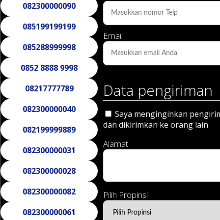
082300000090
085199199199
Email
085288999998
0852 8888 9998
Data pengiriman
08217777789
082300000040
Saya menginginkan pengirima
dan dikirimkan ke orang lain
082199999889
Alamat
082300000031
082300000028
082300000082
Pilih Propinsi
082300000061