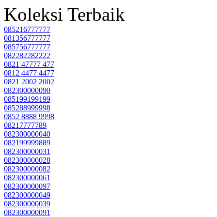
Koleksi Terbaik
085216777777
081356777777
085756777777
082282282222
0821 47777 477
0812 4477 4477
0821 2002 2002
082300000090
085199199199
085288999998
0852 8888 9998
08217777789
082300000040
082199999889
082300000031
082300000028
082300000082
082300000061
082300000097
082300000049
082300000039
082300000091