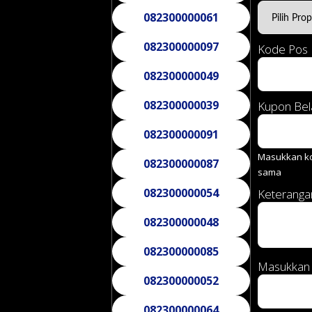
082300000061
082300000097
Kode Pos
082300000049
082300000039
Kupon Bel
082300000091
Masukkan ko
082300000087
sama
082300000054
Keterang
082300000048
082300000085
Masukkan 
082300000052
082300000064