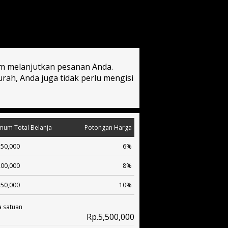
um melanjutkan pesanan Anda.
ah, Anda juga tidak perlu mengisi
mum Total Belanja
Potongan Harga
150,000
6%
200,000
8%
250,000
10%
 satuan
Rp.5,500,000