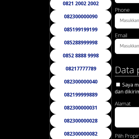
0821 2002 2002
Phone
082300000090
085199199199
Email
085288999998
0852 8888 9998
Data 
08217777789
082300000040
Saya me
dan dikiri
082199999889
Alamat
082300000031
082300000028
082300000082
Pilih Propin