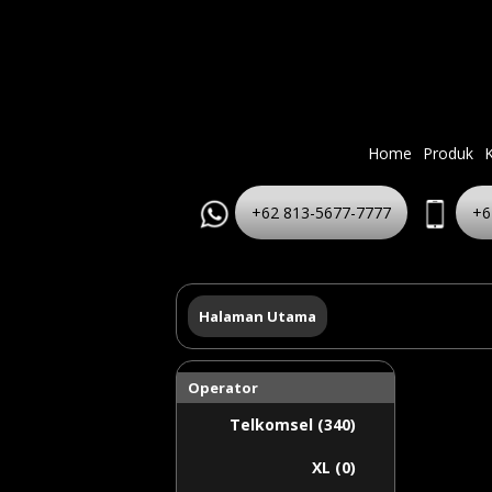
Home
Produk
K
+62 813-5677-7777
+6
Halaman Utama
Operator
Telkomsel (340)
XL (0)