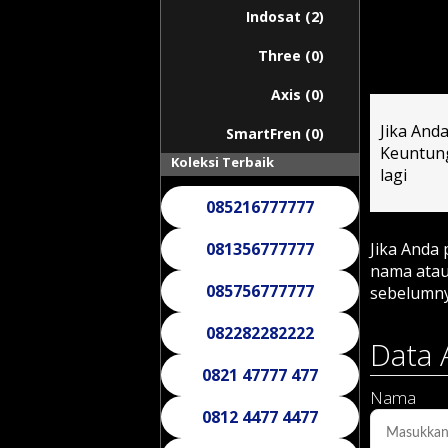
Indosat (2)
Three (0)
Axis (0)
Jika And
SmartFren (0)
Keuntung
Koleksi Terbaik
lagi
085216777777
081356777777
Jika Anda
nama atau
085756777777
sebelumn
082282282222
Data 
0821 47777 477
Nama
0812 4477 4477