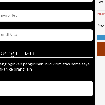
Total
Poton
Angka
pengiriman
nginginkan pengiriman ini dikirim atas nama saya
mkan ke orang lain
si