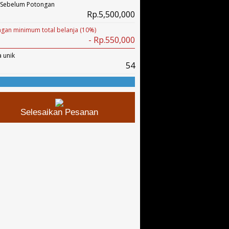
 Sebelum Potongan
Rp.5,500,000
gan minimum total belanja (10%)
- Rp.550,000
 unik
54
Selesaikan Pesanan