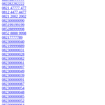
082282282222
0821 47777 477
0812 4477 4477
0821 2002 2002
082300000090
085199199199
085288999998
0852 8888 9998
08217777789
082300000040
082199999889
082300000031
082300000028
082300000082
082300000061
082300000097
082300000049
082300000039
082300000091
082300000087
082300000054
082300000048
082300000085
082300000052
082300000064