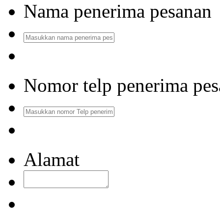
Nama penerima pesanan
Nomor telp penerima pe
Alamat