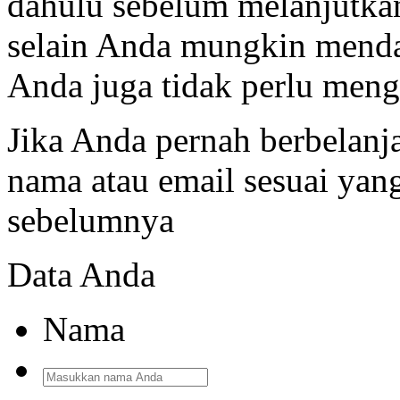
dahulu sebelum melanjutk
selain Anda mungkin menda
Anda juga tidak perlu mengi
Jika Anda pernah berbelanj
nama atau email sesuai ya
sebelumnya
Data Anda
Nama