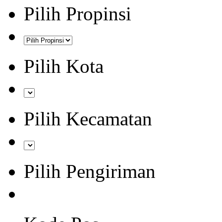
Pilih Propinsi
Pilih Kota
Pilih Kecamatan
Pilih Pengiriman