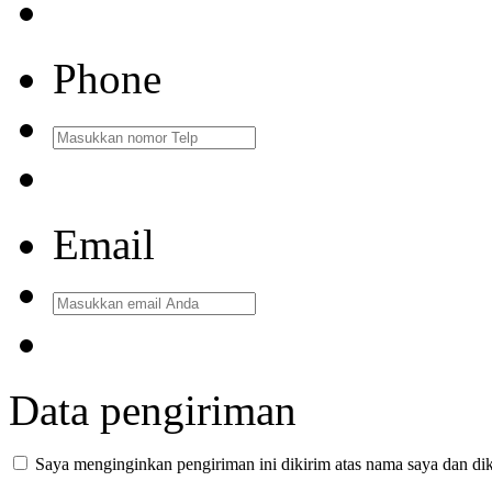
Phone
Email
Data pengiriman
Saya menginginkan pengiriman ini dikirim atas nama saya dan dik