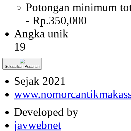
Potongan minimum tot
- Rp.350,000
Angka unik
19
Selesaikan Pesanan
Sejak 2021
www.nomorcantikmakass
Developed by
javwebnet