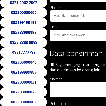
0821 2002 2002
Phone
082300000090
085199199199
Email
085288999998
0852 8888 9998
Data pengiriman
08217777789
082300000040
Saya menginginkan pengirima
dan dikirimkan ke orang lain
082199999889
Alamat
082300000031
082300000028
082300000082
Pilih Propinsi