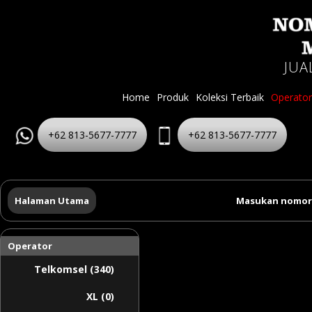
JUA
Home
Produk
Koleksi Terbaik
Operator
+62 813-5677-7777
+62 813-5677-7777
Halaman Utama
Masukan nomor 
Operator
Telkomsel (340)
XL (0)