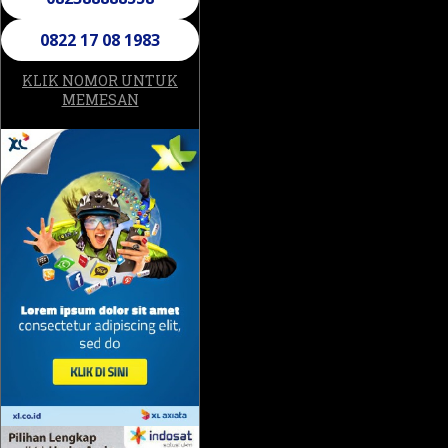
0822 17 08 1983
KLIK NOMOR UNTUK
MEMESAN