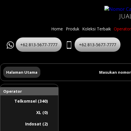
JUA
Home
Produk
Koleksi Terbaik
Operator
+62 813-5677-7777
+62 813-5677-7777
Halaman Utama
Masukan nomor 
Operator
Telkomsel (340)
XL (0)
Indosat (2)