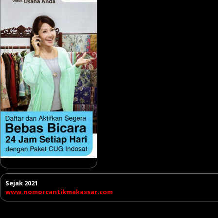
Sejak 2021
www.nomorcantikmakassar.com