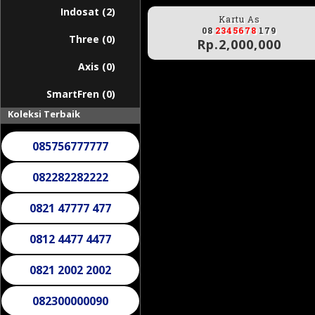
Indosat (2)
Kartu As
082388888558
08
2345678
179
Three (0)
Rp.2,000,000
0822 17 08 1983
Axis (0)
085216777777
SmartFren (0)
Koleksi Terbaik
081356777777
085756777777
082282282222
0821 47777 477
0812 4477 4477
0821 2002 2002
082300000090