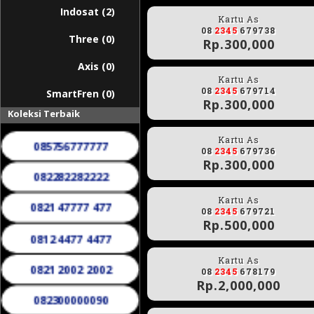
Indosat (2)
Kartu As
082388888558
08
2345
679738
Three (0)
Rp.300,000
0822 17 08 1983
Axis (0)
Kartu As
085216777777
08
2345
679714
SmartFren (0)
Rp.300,000
Koleksi Terbaik
081356777777
Kartu As
085756777777
08
2345
679736
Rp.300,000
082282282222
Kartu As
0821 47777 477
08
2345
679721
Rp.500,000
0812 4477 4477
Kartu As
0821 2002 2002
08
2345
678179
Rp.2,000,000
082300000090