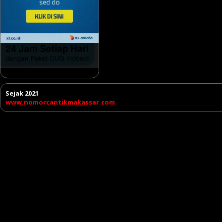
082388888558
0822 17 08 1983
085216777777
081356777777
085756777777
Sejak 2021
www.nomorcantikmakassar.com
082282282222
0821 47777 477
0812 4477 4477
0821 2002 2002
082300000090