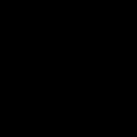
0822 17 08 1983