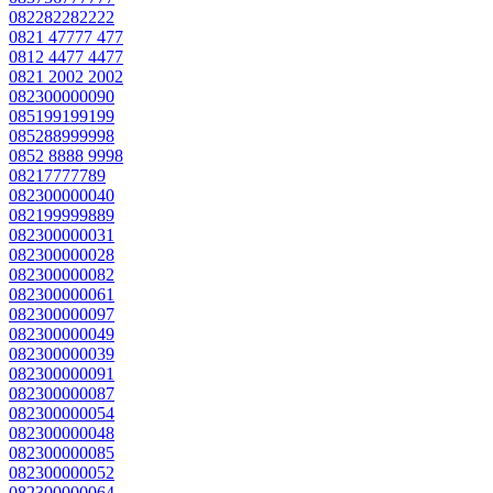
082282282222
0821 47777 477
0812 4477 4477
0821 2002 2002
082300000090
085199199199
085288999998
0852 8888 9998
08217777789
082300000040
082199999889
082300000031
082300000028
082300000082
082300000061
082300000097
082300000049
082300000039
082300000091
082300000087
082300000054
082300000048
082300000085
082300000052
082300000064