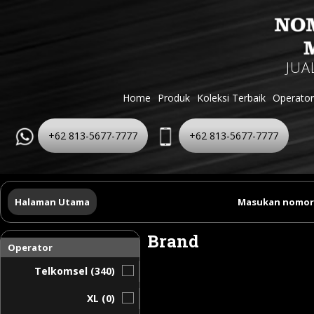
082300000097
082300000049
JUA
082300000039
Home
Produk
Koleksi Terbaik
Operator
082300000091
+62 813-5677-7777
+62 813-5677-7777
082300000087
082300000054
Halaman Utama
Masukan nomor 
082300000048
Brand
082300000085
Operator
Telkomsel (340)
082300000052
XL (0)
082300000064