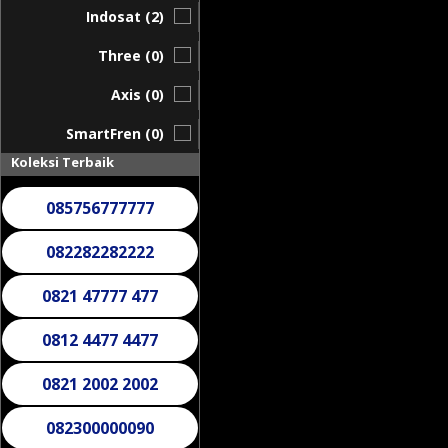
Indosat (2)
082388888558
Three (0)
0822 17 08 1983
Axis (0)
085216777777
SmartFren (0)
Koleksi Terbaik
081356777777
085756777777
082282282222
0821 47777 477
0812 4477 4477
0821 2002 2002
082300000090